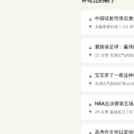
评论过的帖子
中国试射导弹后澳
▲
▼
太极拳爱好者
|
122 
董路谈足球：赢球
▲
▼
22 点赞
充满元气的灿
宝宝穿了一夜这种
▲
▼
充满元气的灿烂青山v
NBA总决赛第五
▲
▼
29 点赞
极速前卫
|
8
高考作文何以牵动
▲