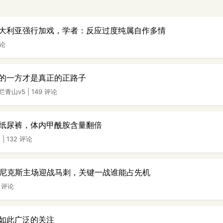
大利亚强行加戏，学者：反应过度纯属自作多情
评论
的一方才是真正的正路子
烂青山v5
|
149 评论
纸尿裤，体内甲酰胺含量翻倍
5
|
132 评论
场尼克斯主场迎战马刺，关键一战谁能占先机
7 评论
如此广泛的关注