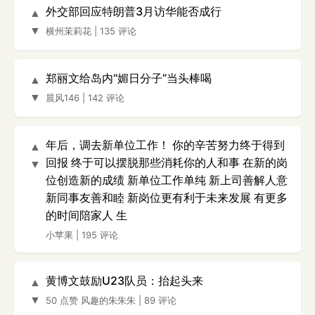
外交部回应特朗普3月访华能否成行
▲
▼
横州茉莉花
|
135 评论
郑丽文给岛内“媚日分子”当头棒喝
▲
▼
晨风146
|
142 评论
年后，调去新单位工作！ 你的辛苦努力终于得到
▲
回报 终于可以摆脱那些消耗你的人和事 在新的岗
▼
位创造新的成绩 新单位工作单纯 新上司善解人意
新同事友善和睦 新岗位更有利于未来发展 有更多
的时间陪家人 生
小苹果
|
195 评论
黄博文鼓励U23队员：抬起头来
▲
▼
50 点赞
风趣的朱朱朱
|
89 评论