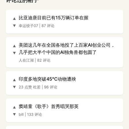
评论过的帖子
比亚迪唐目前已有15万辆订单在握
▲
▼
幸运饺子07
|
87 评论
美团这几年在全国各地投了上百家AI创业公司，
▲
几乎把大半个中国的AI独角兽都包圆了
▼
人在江湖
|
82 评论
印度多地突破45℃动物遭殃
▲
▼
23 点赞
杜若
|
96 评论
窦靖童《歌手》首秀唱哭那英
▲
▼
bill
|
133 评论