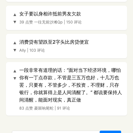
女子要以身相许抵前男友欠款
▲
▼
39 点赞
一往无前沙滩Qp
|
150 评论
消费贷有望跌至2字头比房贷便宜
▲
▼
Ally
|
103 评论
一段非常有道理的话：“面对当下经济环境，哪怕
▲
你有一丁点存款，不管是三五万也好，十几万也
▼
罢，只要有，不管多少，不投资，不理财，只存
银行，你就算得上是人间清醒了。” 都说要保持人
间清醒，能面对现实，真正做
83 点赞
菱斑响尾蛇
|
91 评论