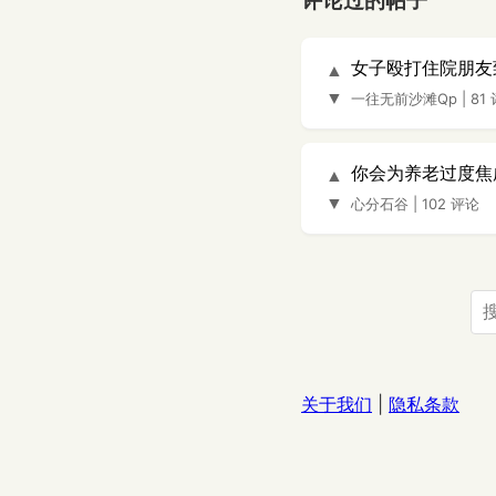
评论过的帖子
女子殴打住院朋友
▲
▼
一往无前沙滩Qp
|
81
你会为养老过度焦
▲
▼
心分石谷
|
102 评论
关于我们
|
隐私条款