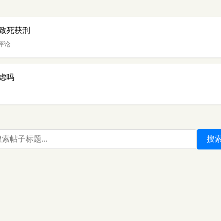
致死获刑
 评论
虑吗
搜