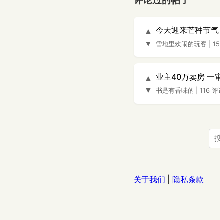
评论过的帖子
今天迎来芒种节气
▲
▼
雪地里欢闹的玩客
|
1
业主40万卖房 一
▲
▼
书是有香味的
|
116 
关于我们
|
隐私条款