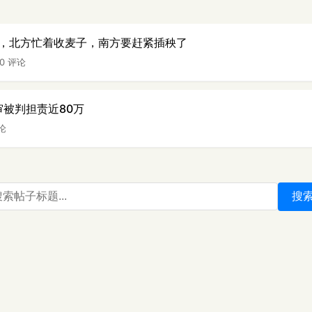
，北方忙着收麦子，南方要赶紧插秧了
50 评论
审被判担责近80万
评论
搜