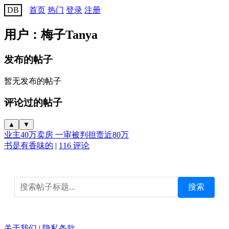
DB
首页
热门
登录
注册
用户：梅子Tanya
发布的帖子
暂无发布的帖子
评论过的帖子
▲
▼
业主40万卖房 一审被判担责近80万
书是有香味的
|
116 评论
搜索
关于我们
|
隐私条款