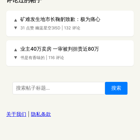
评论过的帖子
矿难发生地市长鞠躬致歉：极为痛心
▲
▼
31 点赞
幽蓝星空3I5D
|
132 评论
业主40万卖房 一审被判担责近80万
▲
▼
书是有香味的
|
116 评论
搜索
关于我们
|
隐私条款