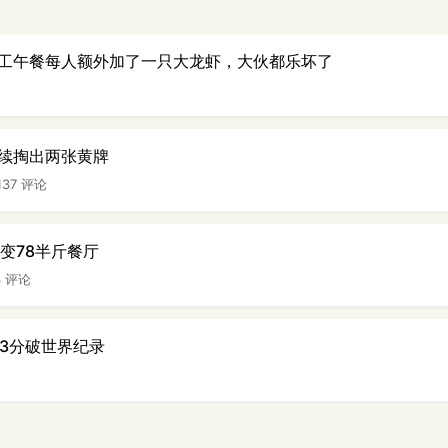
工午餐每人额外加了一只大龙虾，大伙都乐坏了
续掏出两张黄牌
137 评论
变78半斤餐厅
3 评论
53分破世界纪录