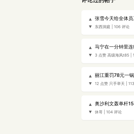
评论过的帖子
张雪今天给全体员
▲
▼
东西洞庭
|
106 评论
马宁在一分钟里连
▲
▼
3 点赞
高级海风t85
|
丽江重罚78元一锅
▲
▼
12 点赞
只手举天
|
11
奥沙利文轰单杆1
▲
▼
休哥
|
104 评论