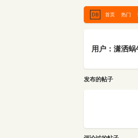
DB
首页
热门
用户：潇洒蜗
发布的帖子