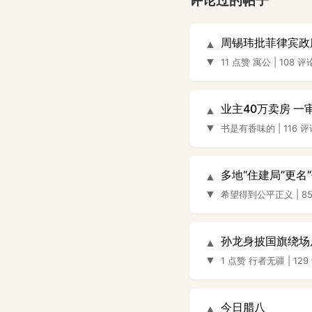
评论过的帖子
周锡玮批菲律宾政
▲
▼
11 点赞
寓公
|
108 评
业主40万卖房 一
▲
▼
书是有香味的
|
116 
多地“住建局”更名
▲
▼
希望得到公平正义
|
8
孙龙身披国旗绕场
▲
▼
1 点赞
行者无疆
|
129
今日腊八
▲