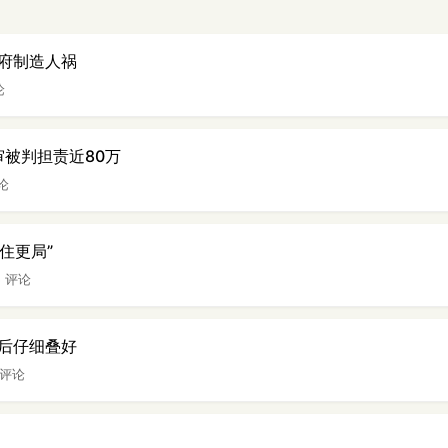
府制造人祸
论
审被判担责近80万
评论
“住更局”
5 评论
后仔细叠好
 评论