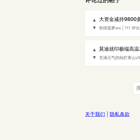
评论过的帖子
大资金减持980
▲
▼
热情菠萝ws
|
111 评论
莫迪就印极端高温
▲
▼
充满元气的灿烂青山v
关于我们
|
隐私条款