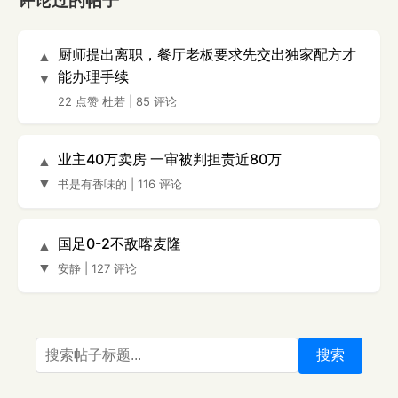
评论过的帖子
厨师提出离职，餐厅老板要求先交出独家配方才
▲
能办理手续
▼
22 点赞
杜若
|
85 评论
业主40万卖房 一审被判担责近80万
▲
▼
书是有香味的
|
116 评论
国足0-2不敌喀麦隆
▲
▼
安静
|
127 评论
搜索