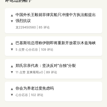
评论过的帖子
中国外长王毅就菲律宾船只冲撞中方执法船提出
▲
强烈抗议
▼
龙229450560
|
85 评论
巴基斯坦总理称伊朗即将重新开放霍尔木兹海峡
▲
▼
5 点赞
心分石谷
|
109 评论
郑氏宗亲代表：坚决反对“台独”分裂
▲
▼
11 点赞
直爽葡萄uO
|
89 评论
你会为养老过度焦虑吗
▲
▼
心分石谷
|
102 评论