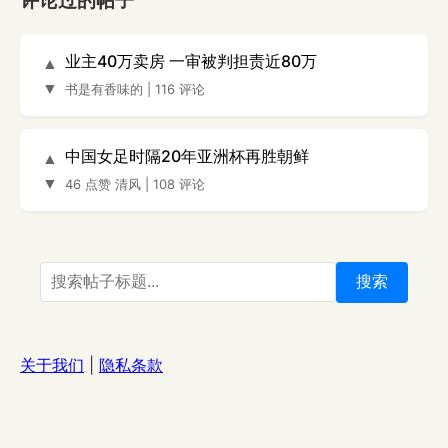
评论过的帖子
业主40万卖房 一审被判担责近80万
▲
▼
书是有香味的
|
116 评论
中国女足时隔20年亚洲杯再胜朝鲜
▲
▼
46 点赞
清风
|
108 评论
搜索
关于我们
|
隐私条款