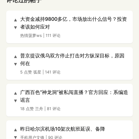
评论过的帖子
大资金减持9800多亿，市场放出什么信号？投资
▲
者该如何应对
▼
热情菠萝ws
|
111 评论
普京提议俄乌双方停止打击对方纵深目标，原因
▲
何在
▼
5 点赞
弧星
|
141 评论
广西百色“神龙洞”被私闯直播？官方回应：系编造
▲
谣言
▼
18 点赞
兰舟
|
81 评论
昨日哈尔滨机场10架次航班延误、备降
▲
▼
手机用户文锋
|
90 评论