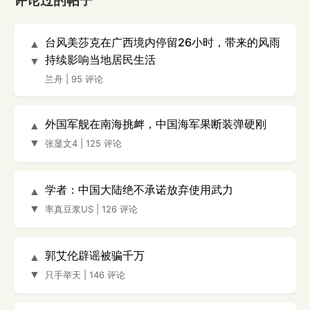
评论过的帖子
台风美莎克在广西境内停留26小时，带来的风雨
▲
持续影响当地居民生活
▼
兰舟
|
95 评论
外国军舰在南海挑衅，中国海军果断装弹硬刚
▲
▼
张显文4
|
125 评论
学者：中国大陆绝不承诺放弃使用武力
▲
▼
率真豆浆US
|
126 评论
郭艾伦辟谣被骗千万
▲
▼
只手举天
|
146 评论