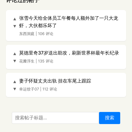
评论过的帖子
张雪今天给全体员工午餐每人额外加了一只大龙
▲
虾，大伙都乐坏了
▼
东西洞庭
|
106 评论
莫德里奇37岁送出助攻，刷新世界杯最年长纪录
▲
▼
花瓣浮生
|
135 评论
妻子怀疑丈夫出轨 挂在车尾上跟踪
▲
▼
幸运饺子07
|
112 评论
搜索