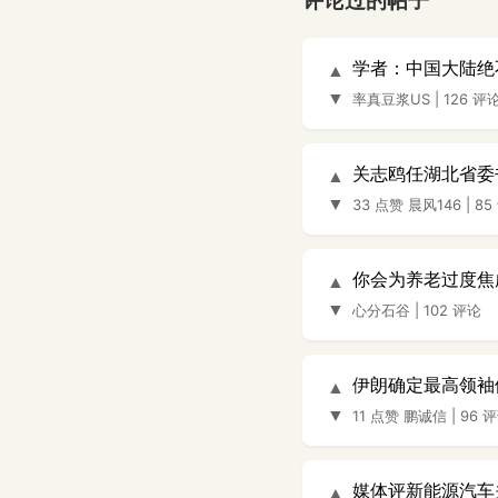
评论过的帖子
学者：中国大陆绝
▲
▼
率真豆浆US
|
126 评
关志鸥任湖北省委
▲
▼
33 点赞
晨风146
|
85
你会为养老过度焦
▲
▼
心分石谷
|
102 评论
伊朗确定最高领袖
▲
▼
11 点赞
鹏诚信
|
96 
媒体评新能源汽车
▲