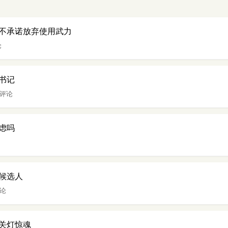
不承诺放弃使用武力
论
书记
 评论
虑吗
候选人
评论
关灯惊魂