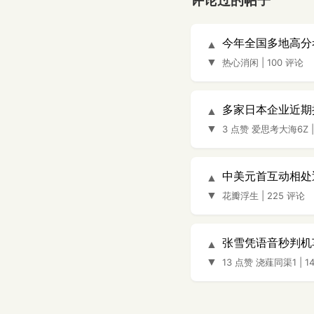
评论过的帖子
今年全国多地高分
▲
▼
热心消闲
|
100 评论
多家日本企业近期
▲
▼
3 点赞
爱思考大海6Z
中美元首互动相处
▲
▼
花瓣浮生
|
225 评论
张雪凭语音秒判机
▲
▼
13 点赞
浇薤同渠1
|
1