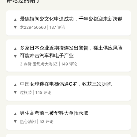
评论过的帖子
景德镇陶瓷文化申遗成功，千年瓷都迎来新跨越
▲
▼
龙229450560
|
137 评论
多家日本企业近期接连发出警告，稀土供应风险
▲
可能冲击汽车和电子产业
▼
3 点赞
爱思考大海6Z
|
149 评论
中国女球迷在电梯偶遇C罗，收获三次拥抱
▲
▼
过根荣
|
145 评论
男生高考前已被华科大单招录取
▲
▼
热心消闲
|
53 评论