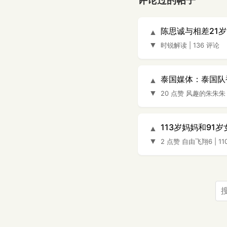
评论过的帖子
陈思诚与相差21
▲
▼
时锐解读
|
136 评论
泰国媒体：泰国队
▲
▼
20 点赞
风趣的朱朱朱
113岁妈妈和91
▲
▼
2 点赞
自由飞翔6
|
11