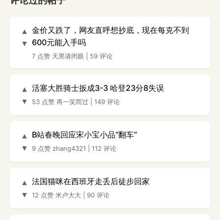
评论过的帖子
金价又跌了，网友直呼想抄底，现在每克不到
▲
600元能入手吗
▼
7 点赞
天黑请闭眼
|
59 评论
活塞大胜骑士扳成3-3 哈登23分8失误
▲
▼
53 点赞
再一笑而过
|
149 评论
B站春晚回应宋小宝小品“翻车”
▲
▼
9 点赞
zhang4321
|
112 评论
法国猫咪在西班牙走丢后徒步回家
▲
▼
12 点赞
米卢大大
|
90 评论