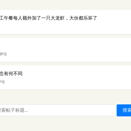
工午餐每人额外加了一只大龙虾，大伙都乐坏了
存
 评论
念有何不同
评论
搜