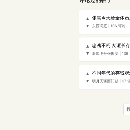
评论过的帖子
张雪今天给全体员
▲
▼
东西洞庭
|
106 评论
忠魂不朽 友谊长
▲
▼
浪遏飞舟张振安
|
139
不同年代的存钱观
▲
▼
明月天骄西门朔
|
97 