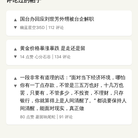
评论过的帖子
国台办回应刘世芳外甥被台企解职
▲
▼
幽蓝星空3I5D
|
112 评论
黄金价格暴涨暴跌 是走还是留
▲
▼
14 点赞
心分石谷
|
134 评论
一段非常有道理的话：“面对当下经济环境，哪怕
▲
你有一丁点存款，不管是三五万也好，十几万也
▼
罢，只要有，不管多少，不投资，不理财，只存
银行，你就算得上是人间清醒了。” 都说要保持人
间清醒，能面对现实，真正做
80 点赞
菱斑响尾蛇
|
91 评论