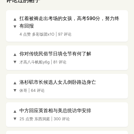
评论过的帖子
扛着被褥走出考场的女孩，高考590分，努力终
▲
有回报
▼
4 点赞
多彩饭团x1O
|
97 评论
你对传统民俗节日填仓节有何了解
▲
▼
才高八斗帆船y6g
|
81 评论
洛杉矶市长候选人女儿倒卧路边身亡
▲
▼
休哥
|
64 评论
中方回应英首相与美总统访华安排
▲
▼
25 点赞
东西洞庭
|
300 评论