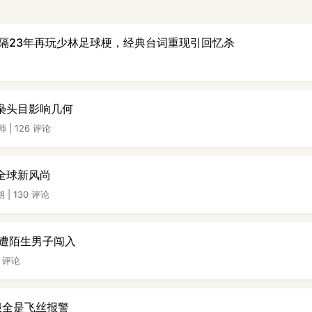
隔23年再玩少林足球梗，经典台词重现引回忆杀
毒枭头目影响几何
师
|
126 评论
为全球新风尚
朔
|
130 评论
遭陌生男子闯入
6 评论
服全是飞丝报警