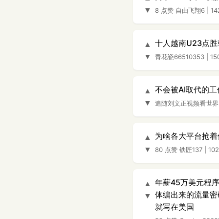
▼
8 点赞
自由飞翔6
|
1
十人越南U23点胜
▲
▼
青花瓷66510353
|
15
不会被AI取代的
▲
▼
追随刘文正视频看世界
为啥各大平台抢着
▲
▼
80 点赞
铁匠137
|
10
年薪45万美元程
▲
体编出来的流量密
▼
就写在美国