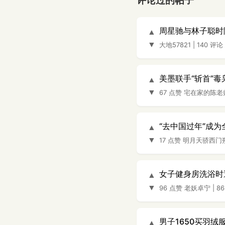
评论过的帖子
周星驰与林子聪时
▲
▼
大地57821
|
140 评论
美墨联手“斩首”
▲
▼
67 点赞
宅在家的陈老
“去中国过年”成
▲
▼
17 点赞
明月天骄西门
女子健身房洗浴时
▲
▼
96 点赞
老妖卓宁
|
8
男子1650买羽绒
▲