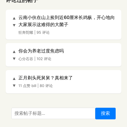
评论过的帖子
云南小伙在山上捡到近60厘米长鸡枞，开心地向
▲
大家展示这难得的大菌子
▼
狂奔陀螺
|
95 评论
你会为养老过度焦虑吗
▲
▼
心分石谷
|
102 评论
正月剃头死舅舅？真相来了
▲
▼
11 点赞
bill
|
80 评论
搜索