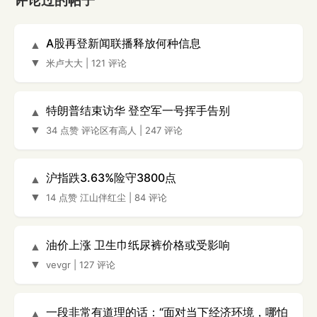
评论过的帖子
A股再登新闻联播释放何种信息
▲
▼
米卢大大
|
121 评论
特朗普结束访华 登空军一号挥手告别
▲
▼
34 点赞
评论区有高人
|
247 评论
沪指跌3.63%险守3800点
▲
▼
14 点赞
江山伴红尘
|
84 评论
油价上涨 卫生巾纸尿裤价格或受影响
▲
▼
vevgr
|
127 评论
一段非常有道理的话：“面对当下经济环境，哪怕
▲