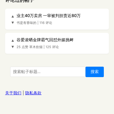
评论过的帖子
业主40万卖房 一审被判担责近80万
▲
▼
书是有香味的
|
116 评论
谷爱凌晒金牌霸气回怼外媒挑衅
▲
▼
25 点赞
草木炊烟
|
125 评论
搜索
关于我们
|
隐私条款