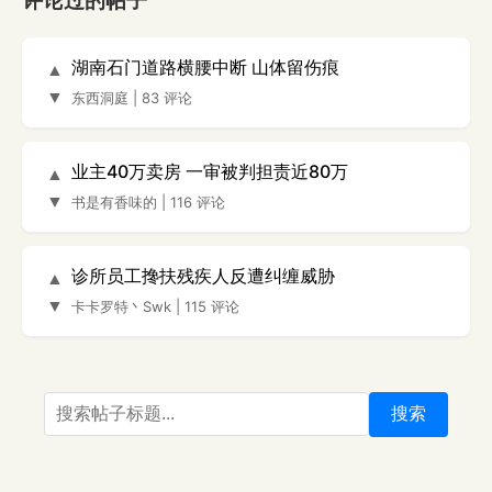
评论过的帖子
湖南石门道路横腰中断 山体留伤痕
▲
▼
东西洞庭
|
83 评论
业主40万卖房 一审被判担责近80万
▲
▼
书是有香味的
|
116 评论
诊所员工搀扶残疾人反遭纠缠威胁
▲
▼
卡卡罗特丶Swk
|
115 评论
搜索