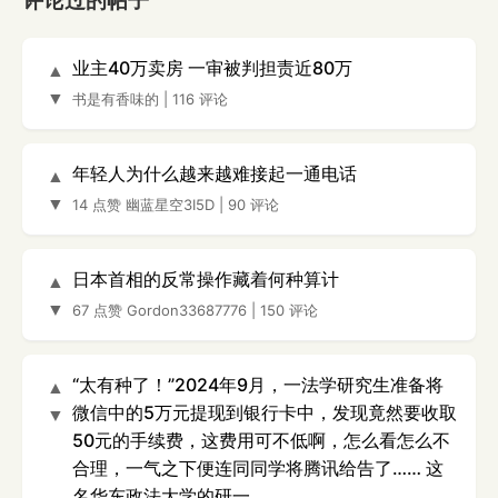
评论过的帖子
业主40万卖房 一审被判担责近80万
▲
▼
书是有香味的
|
116 评论
年轻人为什么越来越难接起一通电话
▲
▼
14 点赞
幽蓝星空3I5D
|
90 评论
日本首相的反常操作藏着何种算计
▲
▼
67 点赞
Gordon33687776
|
150 评论
“太有种了！”2024年9月，一法学研究生准备将
▲
微信中的5万元提现到银行卡中，发现竟然要收取
▼
50元的手续费，这费用可不低啊，怎么看怎么不
合理，一气之下便连同同学将腾讯给告了…… 这
名华东政法大学的研一