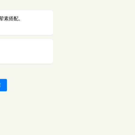
荤素搭配。
索