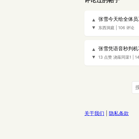
评论过的帖子
张雪今天给全体员
▲
▼
东西洞庭
|
106 评论
张雪凭语音秒判机
▲
▼
13 点赞
浇薤同渠1
|
1
关于我们
|
隐私条款