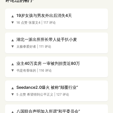
评论过的帖子
19岁女孩与男友外出后消失4天
▲
▼
16 点赞
张显文4
|
117 评论
湖北一派出所所长带人徒手扒小麦
▲
▼
太极拳爱好者
|
111 评论
业主40万卖房 一审被判担责近80万
▲
▼
书是有香味的
|
116 评论
Seedance2.0爆火 被称“颠覆行业”
▲
▼
5 点赞
希望得到公平正义
|
127 评论
八国联合声明加入所谓“和平委员会”
▲