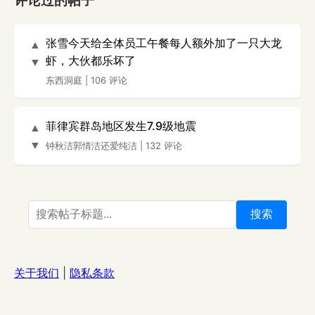
评论过的帖子
张雪今天给全体员工午餐每人额外加了一只大龙
▲
虾，大伙都乐坏了
▼
东西洞庭
|
106 评论
菲律宾群岛地区发生7.9级地震
▲
▼
钟秋洁郭情洁还爱纯洁
|
132 评论
搜索
关于我们
|
隐私条款