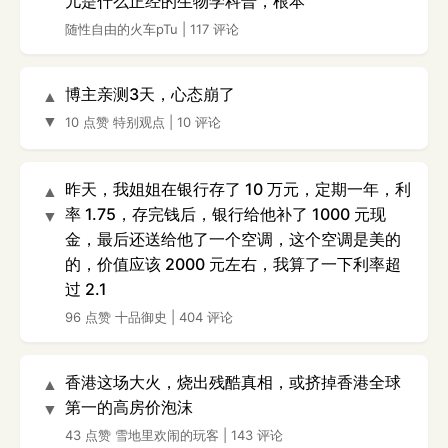
儿是什么正经的生物学科普，根本
随性自由的火车pTu
|
117 评论
博主亲测3天，心态崩了
▲
▼
10 点赞
特别观点
|
10 评论
昨天，我姐姐在银行存了 10 万元，定期一年，利
▲
率 1.75，存完钱后，银行给他补了 1000 元现
▼
金，最后还送给他了一个空调，这个空调是美的
的，价值应该 2000 元左右，我算了一下利率超
过 2.1
96 点赞
十品御史
|
404 评论
香港这场大火，烧出残酷真相，或挤掉香港全球
▲
第一的高房价泡沫
▼
43 点赞
雪地里欢闹的玩客
|
143 评论