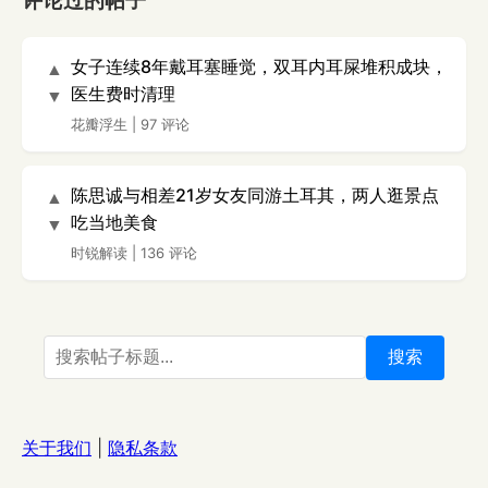
评论过的帖子
女子连续8年戴耳塞睡觉，双耳内耳屎堆积成块，
▲
医生费时清理
▼
花瓣浮生
|
97 评论
陈思诚与相差21岁女友同游土耳其，两人逛景点
▲
吃当地美食
▼
时锐解读
|
136 评论
搜索
关于我们
|
隐私条款