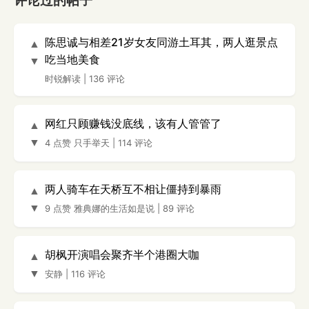
评论过的帖子
陈思诚与相差21岁女友同游土耳其，两人逛景点
▲
吃当地美食
▼
时锐解读
|
136 评论
网红只顾赚钱没底线，该有人管管了
▲
▼
4 点赞
只手举天
|
114 评论
两人骑车在天桥互不相让僵持到暴雨
▲
▼
9 点赞
雅典娜的生活如是说
|
89 评论
胡枫开演唱会聚齐半个港圈大咖
▲
▼
安静
|
116 评论