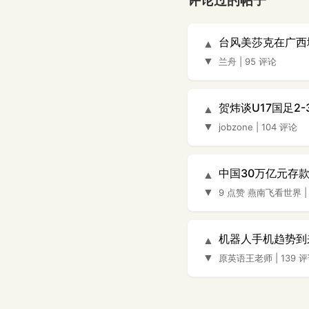
评论过的帖子
台风美莎克在广西
▲
▼
兰舟
|
95 评论
贺炜谈U17国足2
▲
▼
jobzone
|
104 评论
中国30万亿元存
▲
▼
9 点赞
燕南飞看世界
机器人手机趋势到
▲
▼
原英语王老师
|
139 