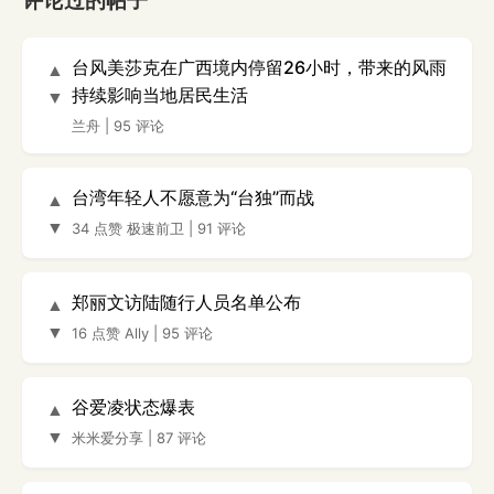
评论过的帖子
台风美莎克在广西境内停留26小时，带来的风雨
▲
持续影响当地居民生活
▼
兰舟
|
95 评论
台湾年轻人不愿意为“台独”而战
▲
▼
34 点赞
极速前卫
|
91 评论
郑丽文访陆随行人员名单公布
▲
▼
16 点赞
Ally
|
95 评论
谷爱凌状态爆表
▲
▼
米米爱分享
|
87 评论