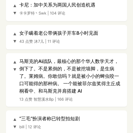
卡尼：加中关系为两国人民创造机遇
▲
▼
卡卡罗特丶Swk
|
104 评论
女子瞒着老公带俩孩子开车8小时见面
▲
▼
43 点赞
沐7儿
|
11 评论
马斯克的AI战队，最核心的那个华人数学天才，
▲
倒下了。不是累倒的，不是被挖墙脚，是生病
▼
了。莱姆病。你敢信吗？就是被小小的蜱虫咬一
口可能得的那种病。 一个能被菲尔兹奖得主丘成
桐看中、和马斯克并肩搭建 AI
13 点赞
智慧溪水Bp
|
166 评论
“三毛”扮演者称已转型拍短剧
▲
▼
bill
|
12 评论