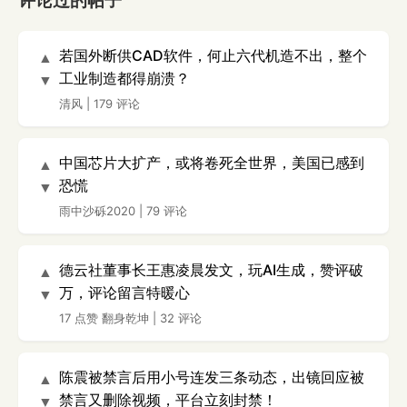
评论过的帖子
若国外断供CAD软件，何止六代机造不出，整个
▲
工业制造都得崩溃？
▼
清风
|
179 评论
中国芯片大扩产，或将卷死全世界，美国已感到
▲
恐慌
▼
雨中沙砾2020
|
79 评论
德云社董事长王惠凌晨发文，玩AI生成，赞评破
▲
万，评论留言特暖心
▼
17 点赞
翻身乾坤
|
32 评论
陈震被禁言后用小号连发三条动态，出镜回应被
▲
禁言又删除视频，平台立刻封禁！
▼