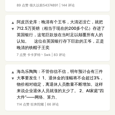
89 点赞
很久以前54374891
|
144 评论
阿皮历史库：晚清有个王爷，大清还没亡，就把
▲
712.5万英镑（相当于现在的200多个亿）存进了
▼
英国银行，这笔巨款放在当时足以颠覆所有人的
认知。 这位在英国银行存下巨款的王爷，正是
晚清的铁帽子王奕
7 点赞
卡卡罗特丶Swk
|
83 评论
海岛乐陶陶：不管你信不信，明年预计会有三件
▲
大事要发生！ 1、退休金的涨幅将不会超过3%，
▼
物价相对稳定，离退休人员数量不断增加。这样
来说企业退休人员就涨的太少了。 2、AI家庭“四
大件”——网络、算力、
114 点赞
狂奔陀螺
|
66 评论