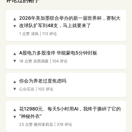
评论过的帖子
2026年美加墨联合举办的新一届世界杯，赛制大
▲
改球队扩军到48支，马上就要来了
▼
1 点赞
清风
|
113 评论
A股电力多股涨停 华能蒙电5分钟封板
▲
▼
18 点赞
东西洞庭
|
104 评论
你会为养老过度焦虑吗
▲
▼
心分石谷
|
102 评论
花12980元、每天5小时用AI，我终于撕碎了它的
▲
“神秘外衣”
▼
23 点赞
横州茉莉花
|
378 评论