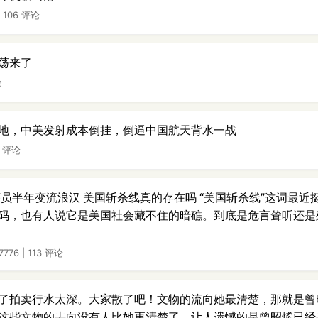
|
106 评论
荡来了
论
地，中美发射成本倒挂，倒逼中国航天背水一战
9 评论
序员半年变流浪汉 美国斩杀线真的存在吗 “美国斩杀线”这词最
码，也有人说它是美国社会藏不住的暗礁。到底是危言耸听还是
7776
|
113 评论
了拍卖行水太深。大家散了吧！文物的流向她最清楚，那就是曾
这些文物的去向没有人比她更清楚了，让人遗憾的是曾昭燏已经