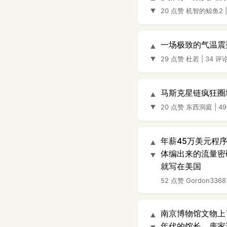
▼
20 点赞
机智的鲸鱼2
一场极致的气温震
▲
▼
29 点赞
杜若
|
34 评
马斯克星链疯狂圈
▲
▼
20 点赞
东西洞庭
|
4
年薪45万美元程
▲
体编出来的流量密
▼
就写在美国
52 点赞
Gordon3368
南京博物馆文物上
▲
年代的馆长，庞家