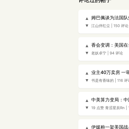
评论过的帖子
姆巴佩谈为法国队
▲
▼
江山伴红尘
|
150 评论
香会变调：美国在
▲
▼
老妖卓宁
|
94 评论
业主40万卖房 一
▲
▼
书是有香味的
|
116 
中美算力变局：中
▲
▼
19 点赞
青涩星辰Rn
|
伊媒称一架美国战
▲