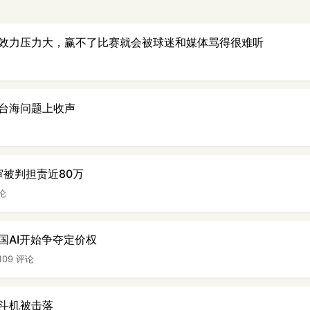
效力压力大，赢不了比赛就会被球迷和媒体骂得很难听
台海问题上收声
审被判担责近80万
评论
国AI开始争夺定价权
109 评论
斗机被击落