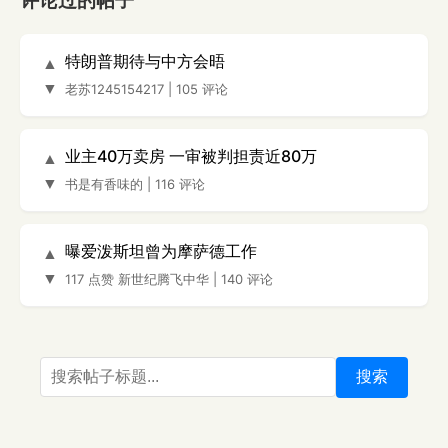
评论过的帖子
特朗普期待与中方会晤
▲
▼
老苏1245154217
|
105 评论
业主40万卖房 一审被判担责近80万
▲
▼
书是有香味的
|
116 评论
曝爱泼斯坦曾为摩萨德工作
▲
▼
117 点赞
新世纪腾飞中华
|
140 评论
搜索