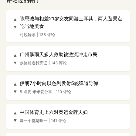
评论过的帖子
陈思诚与相差21岁女友同游土耳其，两人逛景点
▲
吃当地美食
▼
时锐解读
|
136 评论
广州暴雨天多人救助被激流冲走市民
▲
▼
狭路相逢我亮证
|
143 评论
伊朗7小时向以色列发射5轮弹道导弹
▲
▼
5 点赞
米米爱分享
|
110 评论
中国体育史上六对奥运金牌夫妇
▲
▼
每一个都是唯一
|
141 评论