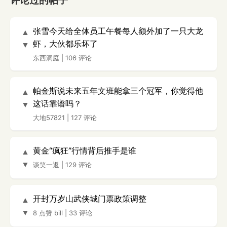
评论过的帖子
张雪今天给全体员工午餐每人额外加了一只大龙
▲
虾，大伙都乐坏了
▼
东西洞庭
|
106 评论
帕金斯说未来五年文班能拿三个冠军，你觉得他
▲
这话靠谱吗？
▼
大地57821
|
127 评论
黄金“疯狂”行情背后推手是谁
▲
▼
谈笑一返
|
129 评论
开封万岁山武侠城门票政策调整
▲
▼
8 点赞
bill
|
33 评论