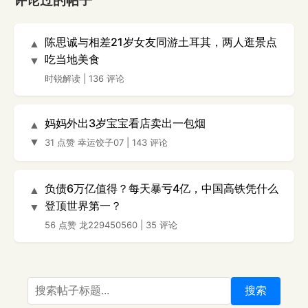
评论过的帖子
陈思诚与相差21岁女友同游土耳其，两人逛景点
▲
吃当地美食
▼
时锐解读
|
136 评论
妈妈外出3岁宝宝看店卖出一包烟
▲
▼
31 点赞
幸运饺子07
|
143 评论
负债6万亿值得？每天暴亏4亿，中国高铁凭什么
▲
登顶世界第一？
▼
56 点赞
龙229450560
|
35 评论
搜索