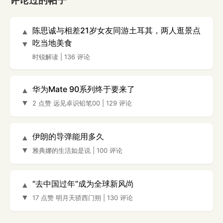
评论过的帖子
陈思诚与相差21岁女友同游土耳其，两人逛景点
▲
吃当地美食
▼
时锐解读
|
136 评论
华为Mate 90系列终于要来了
▲
▼
2 点赞
远见卓识铅笔00
|
129 评论
伊朗的导弹能用多久
▲
▼
雅典娜的生活如是说
|
100 评论
“去中国过年”成为全球新风尚
▲
▼
17 点赞
明月天骄西门朔
|
130 评论