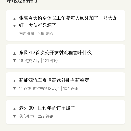
评论过的帖子
张雪今天给全体员工午餐每人额外加了一只大龙
▲
虾，大伙都乐坏了
▼
东西洞庭
|
106 评论
东风-17首次公开发射流程意味什么
▲
▼
16 点赞
Ally
|
121 评论
新能源汽车春运高速补能有新答案
▲
▼
11 点赞
青涩书签fXUvjh
|
104 评论
老外来中国过年的订单爆了
▲
▼
我心永恒
|
222 评论