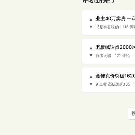
评论过的帖子
业主40万卖房 一
▲
▼
书是有香味的
|
116 
老板喊话点200
▲
▼
行者无疆
|
121 评论
金饰克价突破162
▲
▼
9 点赞
高级海风t85
|