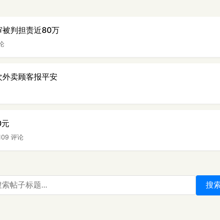
审被判担责近80万
评论
0次外卖顾客报平安
0元
109 评论
搜