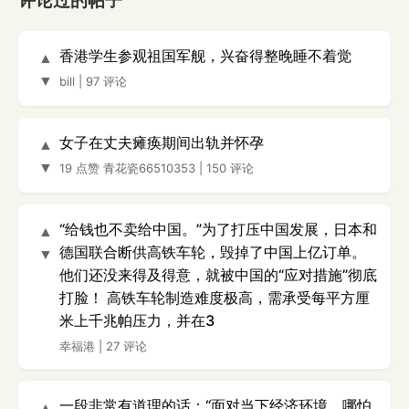
评论过的帖子
香港学生参观祖国军舰，兴奋得整晚睡不着觉
▲
▼
bill
|
97 评论
女子在丈夫瘫痪期间出轨并怀孕
▲
▼
19 点赞
青花瓷66510353
|
150 评论
“给钱也不卖给中国。”为了打压中国发展，日本和
▲
德国联合断供高铁车轮，毁掉了中国上亿订单。
▼
他们还没来得及得意，就被中国的“应对措施”彻底
打脸！ 高铁车轮制造难度极高，需承受每平方厘
米上千兆帕压力，并在3
幸福港
|
27 评论
一段非常有道理的话：“面对当下经济环境，哪怕
▲