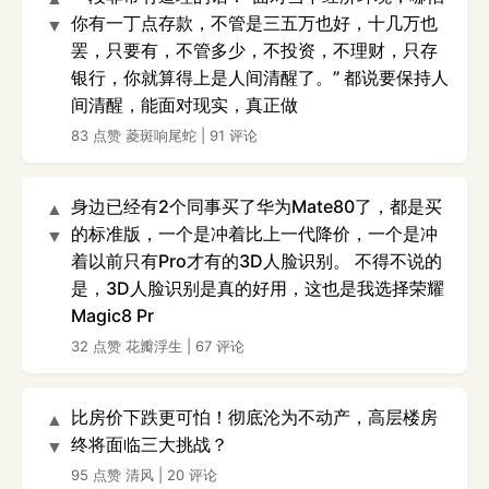
你有一丁点存款，不管是三五万也好，十几万也
▼
罢，只要有，不管多少，不投资，不理财，只存
银行，你就算得上是人间清醒了。” 都说要保持人
间清醒，能面对现实，真正做
83 点赞
菱斑响尾蛇
|
91 评论
身边已经有2个同事买了华为Mate80了，都是买
▲
的标准版，一个是冲着比上一代降价，一个是冲
▼
着以前只有Pro才有的3D人脸识别。 不得不说的
是，3D人脸识别是真的好用，这也是我选择荣耀
Magic8 Pr
32 点赞
花瓣浮生
|
67 评论
比房价下跌更可怕！彻底沦为不动产，高层楼房
▲
终将面临三大挑战？
▼
95 点赞
清风
|
20 评论