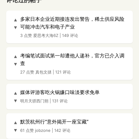
评论过的帖子
多家日本企业近期接连发出警告，稀土供应风险
▲
可能冲击汽车和电子产业
▼
3 点赞
爱思考大海6Z
|
149 评论
考编笔试面试第一却遭他人递补，官方已介入调
▲
查
▼
27 点赞
真包文拯
|
121 评论
媒体评游客吃火锅嫌口味淡要求免单
▲
▼
明月天骄西门朔
|
131 评论
默茨杭州行“意外揭开一座宝藏”
▲
▼
61 点赞
jobzone
|
142 评论